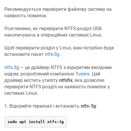
Рекомендується перевірити файлову систему на
наявність помилок.
Розглянемо, як перевірити NTFS-розділ USB-
накопичувача в операційних системах Linux.
Щоб перевірити розділ у Linux, вам потрібно буде
встановити пакет
ntfs-3g
.
ntfs-3g
— це драйвер NTFS з відкритим вихідним
кодом, розроблений компанією
Tuxera
. Цей
драйвер містить утиліту
ntfsfix
, яка дозволяє
перевіряти NTFS-розділ на наявність помилок у
системах Linux.
1. Відкрийте термінал і встановіть
ntfs-3g
:
sudo apt install ntfs-3g