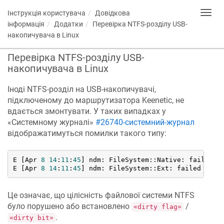
Інструкція користувача
Довідкова
Toggl
navig
інформація
Додатки
Перевірка NTFS-розділу USB-
накопичувача в Linux
Перевірка NTFS-розділу USB-
накопичувача в Linux
Іноді NTFS-розділ на USB-накопичувачі,
підключеному до маршрутизатора
Keenetic
, не
вдається змонтувати. У таких випадках у
«Системному журналі»
#26740-системний-журнал
відображатимуться помилки такого типу:
E [Apr 
8
14
:
11
:
45
] ndm: FileSystem::Native: failed 
t
E [Apr 
8
14
:
11
:
45
] ndm: FileSystem::Ext: failed 
to
 m
Це означає, що цілісність файлової системи NTFS
було порушено або встановлено
/
«dirty flag»
.
«dirty bit»