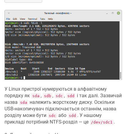
У Linux пристрої нумеруються в алфавітному
порядку як
,
,
,
і так далі. Зазвичай
sda
sdb
sdc
sdd
назва
належить жорсткому диску. Оскільки
sda
USB-накопичувач підключається останнім, назва
розділу може бути
або
. У нашому
sdc
sdd
прикладі потрібний NTFS-розділ — це
.
/dev/sdc1