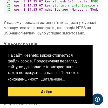
[
I
] 
Apr  8 14:35:07 kernel: usb 1-1: usbfs:
USBDEVFS
[
I
] 
Apr  8 14:35:07 kernel:
tntfs
info
(device
sda1,
[
I
] 
Apr  8 14:35:07 ndm: Storage::Manager:
"Media0":
У нашому прикладі останні п'ять записів у журналі
маршрутизатора показують, що розділ NTFS на
USB-накопичувачі було успішно змонтовано.
У цьому розділі
На сайті Keenetic використовуються
файли cookie. Продовжуючи перегляд
Would you like to provide
сайту, ви дозволяєте їх використання, а
feedback? Just click here to suggest
також погоджуєтесь з нашою Політикою
edits.
конфіденційності.
Детальніше...
Добре
© 2026 Keenetic GmbH