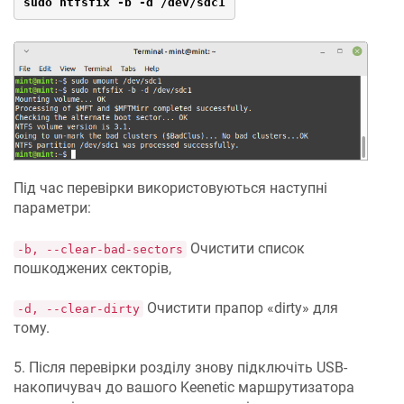
sudo ntfsfix -b -d /dev/sdc1
Під час перевірки використовуються наступні
параметри:
Очистити список
-b, --clear-bad-sectors
пошкоджених секторів,
Очистити прапор «dirty» для
-d, --clear-dirty
тому.
5. Після перевірки розділу знову підключіть USB-
накопичувач до вашого
Keenetic
маршрутизатора