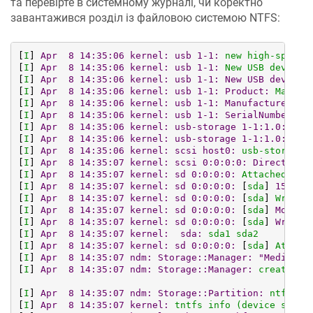
та перевірте в системному журналі, чи коректно
завантажився розділ із файловою системою NTFS:
[
I
] 
Apr  8 14:35:06 kernel: usb 1-1:
new
high-speed
[
I
] 
Apr  8 14:35:06 kernel: usb 1-1:
New
USB
device
[
I
] 
Apr  8 14:35:06 kernel: usb 1-1: New USB device 
[
I
] 
Apr  8 14:35:06 kernel: usb 1-1: Product:
Mass
S
[
I
] 
Apr  8 14:35:06 kernel: usb 1-1: Manufacturer:
J
[
I
] 
Apr  8 14:35:06 kernel: usb 1-1: SerialNumber:
5
[
I
] 
Apr  8 14:35:06 kernel: usb-storage 1-1:1.0:
USB
[
I
] 
Apr  8 14:35:06 kernel: usb-storage 1-1:1.0: Qui
[
I
] 
Apr  8 14:35:06 kernel: scsi host0:
usb-storage
[
I
] 
Apr  8 14:35:07 kernel: scsi 0:0:0:0: Direct-Acc
[
I
] 
Apr  8 14:35:07 kernel: sd 0:0:0:0:
Attached
scs
[
I
] 
Apr  8 14:35:07 kernel: sd 0:0:0:0:
 [
sda
] 
156794
[
I
] 
Apr  8 14:35:07 kernel: sd 0:0:0:0:
 [
sda
] 
Write
[
I
] 
Apr  8 14:35:07 kernel: sd 0:0:0:0:
 [
sda
] 
Mode S
[
I
] 
Apr  8 14:35:07 kernel: sd 0:0:0:0:
 [
sda
] 
Write 
[
I
] 
Apr  8 14:35:07 kernel:  sda:
sda1
sda2
[
I
] 
Apr  8 14:35:07 kernel: sd 0:0:0:0:
 [
sda
] 
Attach
[
I
] 
Apr  8 14:35:07 ndm: Storage::Manager:
"Media0":
[
I
] 
Apr  8 14:35:07 ndm: Storage::Manager:
created
"
[
I
] 
Apr  8 14:35:07 ndm: Storage::Partition:
ntfs
"5
[
I
] 
Apr  8 14:35:07 kernel:
tntfs
info
(device
sda1,