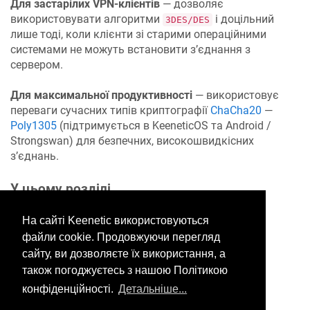
Для застарілих VPN-клієнтів
— дозволяє
використовувати алгоритми
і доцільний
3DES/DES
лише тоді, коли клієнти зі старими операційними
системами не можуть встановити з’єднання з
сервером.
Для максимальної продуктивності
— використовує
переваги сучасних типів криптографії
ChaCha20
—
Poly1305
(підтримується в
KeeneticOS
та Android /
Strongswan) для безпечних, високошвидкісних
з’єднань.
У цьому розділі
На сайті Keenetic використовуються
файли cookie. Продовжуючи перегляд
Would you like to provide
сайту, ви дозволяєте їх використання, а
feedback? Just click here to suggest
також погоджуєтесь з нашою Політикою
edits.
конфіденційності.
Детальніше...