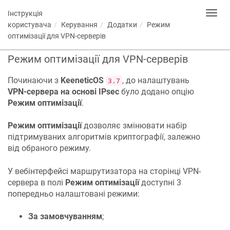
Інструкція
Toggl
navig
користувача
Керування
Додатки
Режим
оптимізації для VPN-серверів
Режим оптимізації для VPN-серверів
Починаючи з
KeeneticOS
, до налаштувань
3.7
VPN-сервера на основі IPsec
було додано опцію
Режим оптимізації
.
Режим оптимізації
дозволяє змінювати набір
підтримуваних алгоритмів криптографії, залежно
від обраного режиму.
У вебінтерфейсі маршрутизатора на сторінці VPN-
сервера в полі
Режим оптимізації
доступні 3
попередньо налаштовані режими:
За замовчуванням
;