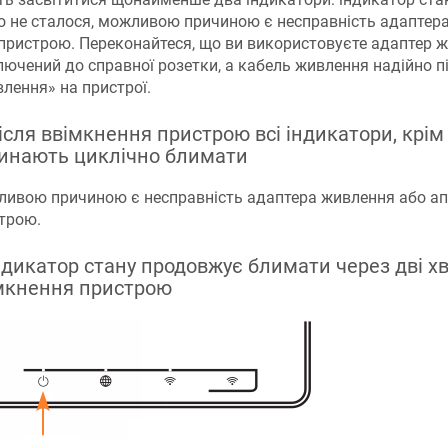
о не сталося, можливою причиною є несправність адаптер
 пристрою. Переконайтеся, що ви використовуєте адаптер ж
лючений до справної розетки, а кабель живлення надійно 
лення» на пристрої.
Після ввімкнення пристрою всі індикатори, крім
инають циклічно блимати
ивою причиною є несправність адаптера живлення або ап
трою.
Індикатор стану продовжує блимати через дві х
мкнення пристрою