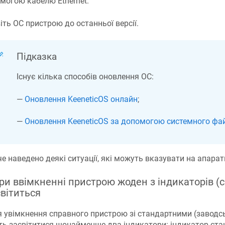
могою кабелю Ethernet.
іть ОС пристрою до останньої версії.
Підказка
Існує кілька способів оновлення ОС:
—
Оновлення
KeeneticOS
онлайн
;
—
Оновлення
KeeneticOS
за допомогою системного фа
е наведено деякі ситуації, які можуть вказувати на апара
При ввімкненні пристрою жоден з індикаторів (св
світиться
я увімкнення справного пристрою зі стандартними (завод
ь засвітитися щонайменше два індикатори: індикатор стану