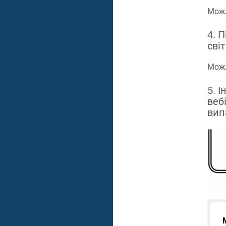
Можл
4. 
сві
Можл
5. І
веб
вип