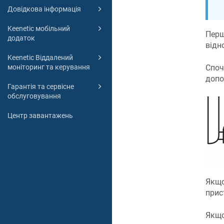
Довідкова інформація
Keenetic мобільний
Перш
додаток
відн
Keenetic Віддалений
Споч
моніторинг та керування
доп
Гарантія та сервісне
обслуговування
Центр завантажень
Якщо
прис
Якщо