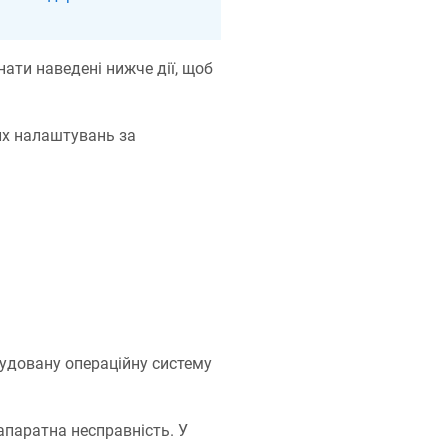
ати наведені нижче дії, щоб
х налаштувань за
удовану операційну систему
апаратна несправність. У