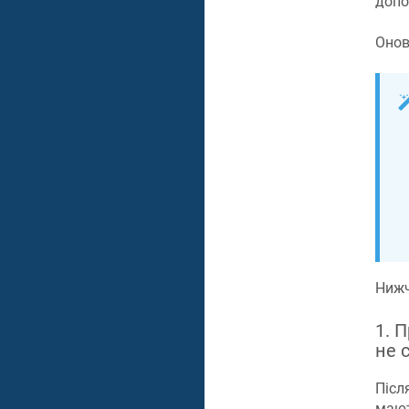
допо
Онов
Нижч
1. 
не 
Післ
мают