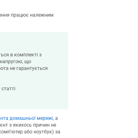
лення працює належним
ься в комплекті з
 напругою, що
бота не гарантується
 статті
єнта домашньої мережі
, а
єнт з якихось причин не
комп'ютер або ноутбук) за