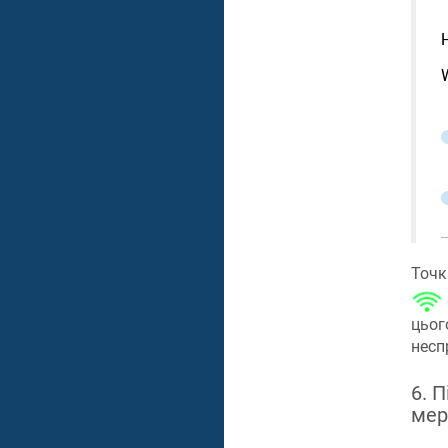
Точк
цьог
несп
6. 
мер