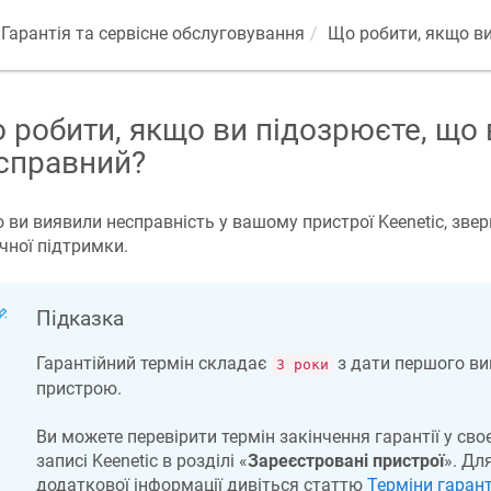
Гарантія та сервісне обслуговування
Що робити, якщо ви
 робити, якщо ви підозрюєте, що 
справний?
 ви виявили несправність у вашому пристрої
Keenetic
, зве
ічної підтримки.
Підказка
Гарантійний термін складає
з дати першого в
3 роки
пристрою.
Ви можете перевірити термін закінчення гарантії у св
записі
Keenetic
в розділі «
Зареєстровані пристрої
». Дл
додаткової інформації дивіться статтю
Терміни гарант