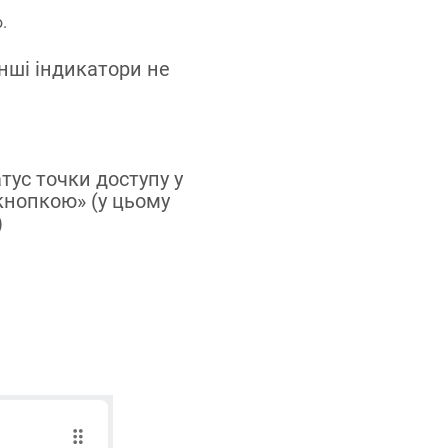
.
інші індикатори не
атус точки доступу у
кнопкою» (у цьому
)