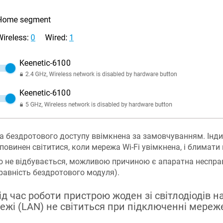
а бездротового доступу ввімкнена за замовчуванням. Інди
повинен світитися, коли мережа Wi-Fi увімкнена, і блимати 
о не відбувається, можливою причиною є апаратна неспра
равність бездротового модуля).
Під час роботи пристрою жоден зі світлодіодів н
ежі (LAN) не світиться при підключенні мереж