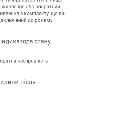
а живлення або апаратний
ивлення з комплекту, що він
підключений до роз'єму
 індикатора стану,
аратна несправність
вилини після