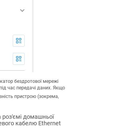
катор бездротової мережі
під час передачі даних. Якщо
вність пристрою (зокрема,
а роз'ємі домашньої
евого кабелю Ethernet