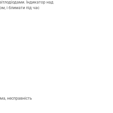
вітлодіодами. Індикатор над
м, і блимати під час
ма, несправність