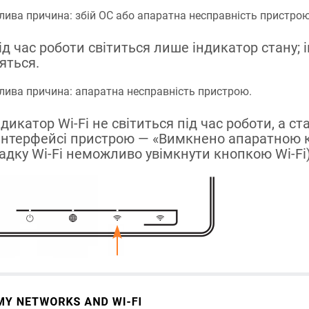
ива причина: збій ОС або апаратна несправність пристрою
Під час роботи світиться лише індикатор стану; 
тяться.
ива причина: апаратна несправність пристрою.
ндикатор Wi-Fi не світиться під час роботи, а ст
інтерфейсі пристрою — «Вимкнено апаратною 
адку Wi-Fi неможливо увімкнути кнопкою Wi-Fi