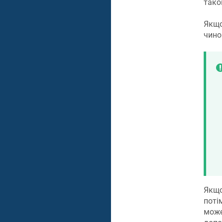
тако
Якщо
чино
Якщо
поті
може