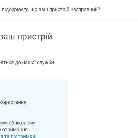
 підозрюєте, що ваш пристрій несправний?
ваш пристрій
рніться до нашої служби
икористання
оєму обліковому
я отримання
ії та підтримки
.