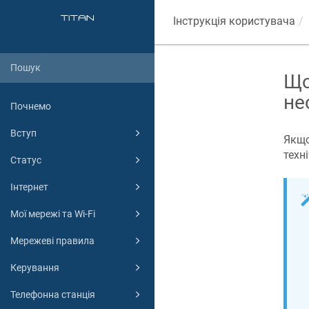
Інструкція користувача
Що
не
Почнемо
Вступ
Якщо
техн
Статус
Інтернет
Мої мережі та Wi-Fi
Мережеві правила
Керування
Телефонна станція