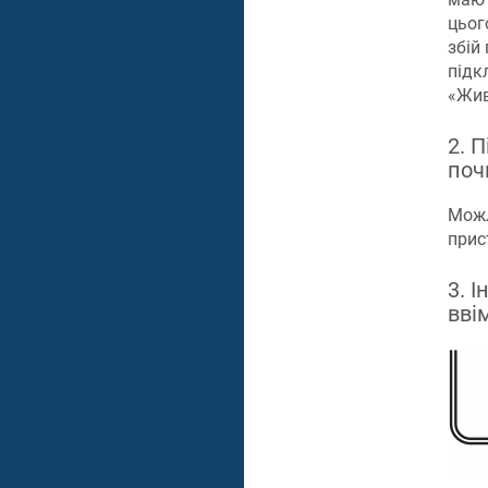
цьог
збій
підк
«Жив
2. 
поч
Можл
прис
3. 
вві