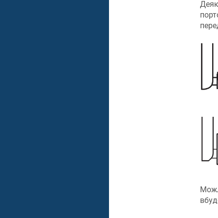
Деяк
порт
пере
Можл
вбуд