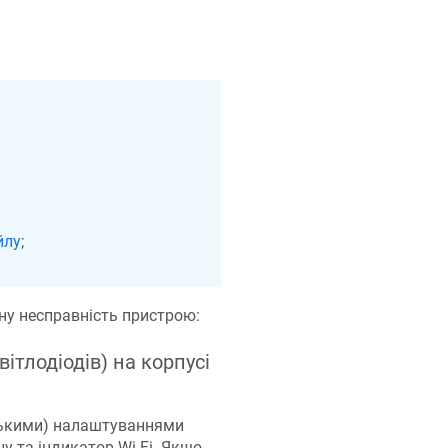
йлу
;
тну несправність пристрою:
ітлодіодів) на корпусі
ськими) налаштуваннями
 та індикатор Wi-Fi. Якщо