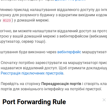
лянемо приклад налаштування віддаленого доступу до інт
осунку для розумного будинку з відкритим вихідним кодо
у
) у домашній мережі.
8123
огічно, ви можете налаштувати віддалений доступ за про
трою у вашій домашній мережі з вебінтерфейсом (вебкаме
рутизатор, сервер тощо).
штування буде виконано через
вебінтерфейс
маршрутизат
Спочатку потрібно зареєструвати на маршрутизаторі прист
надаватися віддалений доступ. Щоб отримати докладнішу
Реєстрація підключених пристроїв
.
Перейдіть на сторінку
Переадресація портів
і створіть кл
портів для зовнішнього інтерфейсу на потрібні пристрої.