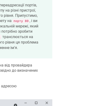
ереадресації портів,
 на різні пристрої,
го рівня. Припустимо,
нету на
, і ви
порту 80
окальній мережі, який
м потрібно зробити
транслюється на
1
ого рівня ця проблема
енне ім'я.
оча від провайдера
повідно до визначених
а адресою