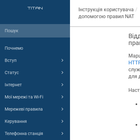
Інструкція користувача
допомогою правил NAT
Від
пра
Почнемо
Мар
Вступ
HTT
служ
Статус
для 
Інтернет
Наст
Мої мережі та Wi-Fi
Мережеві правила
Керування
Телефонна станція