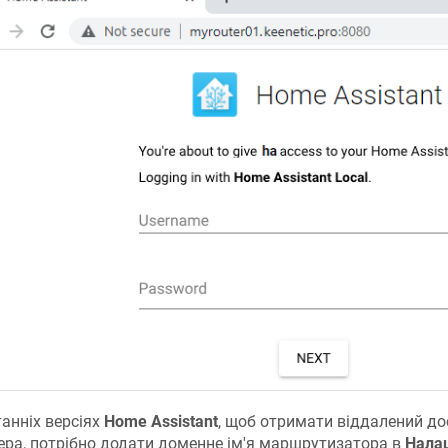
танніх версіях
Home Assistant
, щоб отримати віддалений до
ера, потрібно додати доменне ім'я маршрутизатора в
Нала