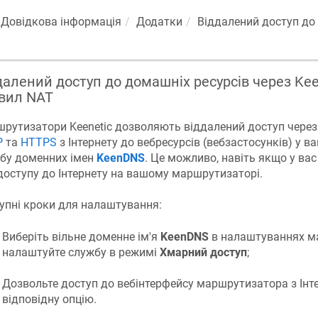
Довідкова інформація
Додатки
Віддалений доступ до
далений доступ до домашніх ресурсів через
Ke
вил NAT
шрутизатори
Keenetic
дозволяють віддалений доступ через
P
та
HTTPS
з Інтернету до вебресурсів (вебзастосунків) у 
бу доменних імен
KeenDNS
. Це можливо, навіть якщо у ва
доступу до Інтернету на вашому маршрутизаторі.
упні кроки для налаштування:
Виберіть вільне доменне ім'я
KeenDNS
в налаштуваннях м
налаштуйте службу в режимі
Хмарний доступ
;
Дозвольте доступ до вебінтерфейсу маршрутизатора з Інт
відповідну опцію.