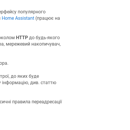
ерфейсу популярного
м
Home Assistant
(працює на
токолом
HTTP
до будь-якого
ра, мережевий накопичувач,
ора.
рої, до яких буде
 інформацію, див. статтю
асичні правила переадресації