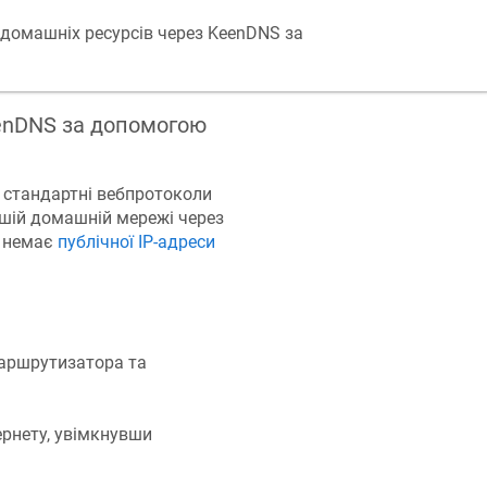
 домашніх ресурсів через
KeenDNS
за
enDNS
за допомогою
 стандартні вебпротоколи
вашій домашній мережі через
с немає
публічної IP-адреси
аршрутизатора та
ернету, увімкнувши