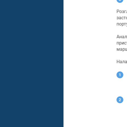
Розг
заст
порт
Анал
прис
марш
Нала