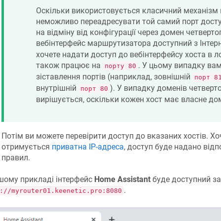
Оскільки використовується класичний механізм п
неможливо переадресувати той самий порт доступу
на відміну від конфігурації через домен четверто
вебінтерфейс маршрутизатора доступний з Інтер
хочете надати доступ до вебінтерфейсу хоста в л
також працює на
. У цьому випадку ва
порту 80
зіставлення портів (наприклад, зовнішній
порт 8
внутрішній
). У випадку доменів четверт
порт 80
вирішується, оскільки кожен хост має власне дом
Потім ви можете перевірити доступ до вказаних хостів. Х
отримується
приватна IP-адреса
, доступ буде надано від
правил.
шому прикладі інтерфейс
Home Assistant
буде доступний з
.
://myrouter01.keenetic.pro:8080