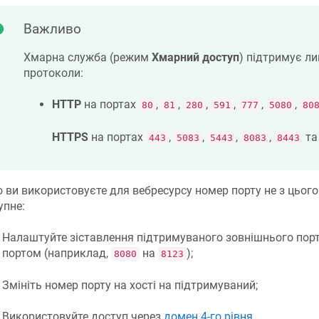
Важливо
Хмарна служба (режим
Хмарний доступ
) підтримує л
протоколи:
HTTP
на портах
,
,
,
,
,
,
80
81
280
591
777
5080
80
HTTPS
на портах
,
,
,
,
т
443
5083
5443
8083
8443
 ви використовуєте для вебресурсу номер порту не з цього
упне:
Налаштуйте зіставлення підтримуваного зовнішнього порт
портом (наприклад,
на
);
8080
8123
Змініть номер порту на хості на підтримуваний;
Використовуйте доступ через
домен 4-го рівня
.