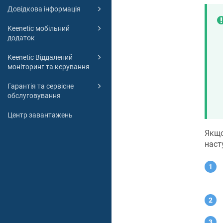
Довідкова інформація
Keenetic мобільний
додаток
Keenetic Віддалений
моніторинг та керування
Гарантія та сервісне
обслуговування
Центр завантажень
Якщо
наст