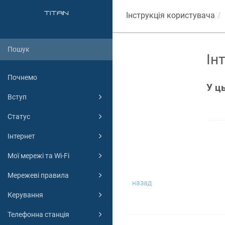
Інструкція користувача
Ін
Почнемо
У ц
Вступ
Статус
Інтернет
Мої мережі та Wi-Fi
Мережеві правила
назад
Керування
Телефонна станція