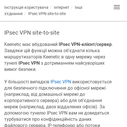
Інструкція користувача
Інтернет
Інші
Toggl
navig
з'єднання
IPsec VPN site-to-site
IPsec VPN site-to-site
Keenetic має вбудований
IPsec VPN-клієнт/сервер
.
Завдяки цій функції можна об'єднати кілька
маршрутизаторів Keenetic в одну мережу через
тунелі
IPsec VPN
з дотриманням найсуворіших
вимог безпеки.
У більшості випадків
IPsec VPN
використовується
для безпечного підключення до офісної мережі
(наприклад, від домашньої мережі до
корпоративного сервера) або для об'єднання
мереж (наприклад, двох віддалених офісів). За
допомогою тунелю IPsec VPN вам не доведеться
турбуватися про конфіденційність даних
файлового сервера, IP-телефонію або потоки