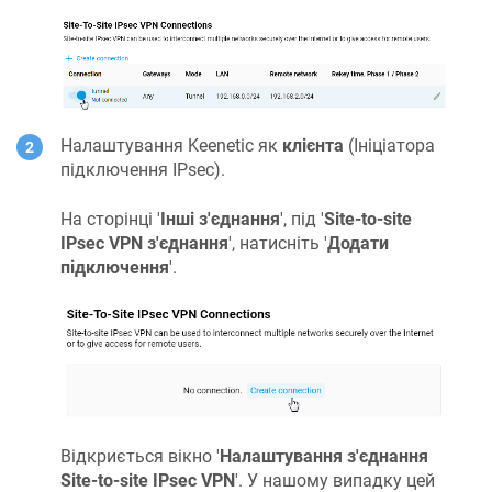
Налаштування Keenetic як
клієнта
(Ініціатора
підключення IPsec).
На сторінці '
Інші з'єднання
', під '
Site-to-site
IPsec VPN з'єднання
', натисніть '
Додати
підключення
'.
Відкриється вікно '
Налаштування з'єднання
Site-to-site IPsec VPN
'. У нашому випадку цей