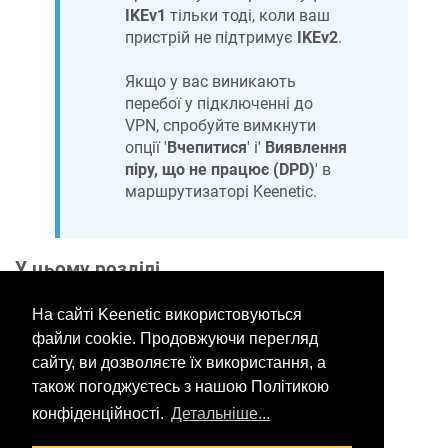
IKEv1
тільки тоді, коли ваш
пристрій не підтримує
IKEv2
.
Якщо у вас виникають
перебої у підключенні до
VPN, спробуйте вимкнути
опції '
Вчепитися
' і'
Виявлення
піру, що не працює (DPD)
' в
маршрутизаторі Keenetic.
У цьому розділі
На сайті Keenetic використовуються
файли cookie. Продовжуючи перегляд
Would you like to provide
сайту, ви дозволяєте їх використання, а
feedback? Just click here to suggest
також погоджуєтесь з нашою Політикою
edits.
конфіденційності.
Детальніше...