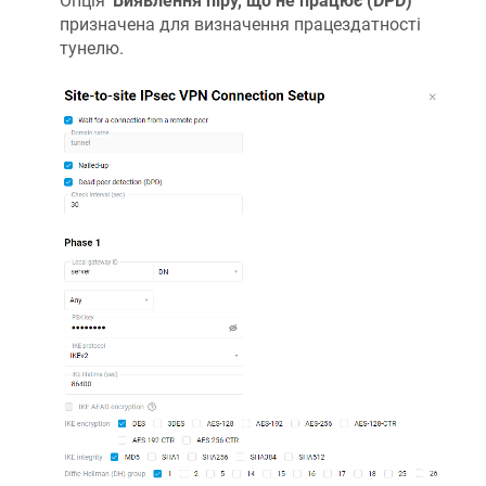
Опція '
Виявлення піру, що не працює (DPD)
'
призначена для визначення працездатності
тунелю.