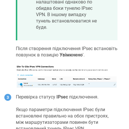
налаштовані однаково по
обидва боки тунелю IPsec
VPN. В іншому випадку
тунель встановлюватися не
буде.
Після створення підключення IPsec встановіть
повзунок в позицію
Увімкнено
'.
Перевірка статусу
IPsec
підключення.
Якщо параметри підключення IPsec були
встановлені правильно на обох пристроях,
між маршрутизаторами повинен бути
встановлений тунель IPsec VPN.