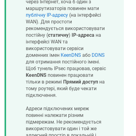
через Інтернет, хоча б один з
маршрутизаторів повинен мати
публічну IP-адресу
(на інтерфейсі
WAN). Для простоти
рекомендується використовувати
постійну (
статичну
)
IP-адреса
на
інтерфейсі WAN та
використовувати сервіси
доменних імен
KeenDNS
або
DDNS
для отримання постійного імені.
Щоб тунель IPsec працював, сервіс
KeenDNS
повинен працювати
тільки в режимі
Прямий доступ
на
тому роутері, який буде чекати
підключення.
Адреси підключених мереж
повинні належати різним
підмережам. Не рекомендується
використовувати один і той же
адресний простір в локальній і