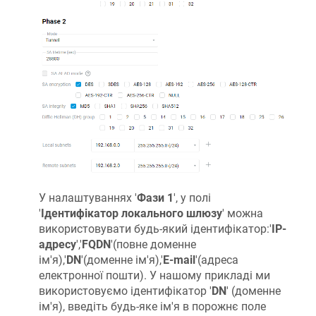
У налаштуваннях '
Фази 1
', у полі
'
Ідентифікатор локального шлюзу
' можна
використовувати будь-який ідентифікатор:'
IP-
адресу
','
FQDN
'(повне доменне
ім'я),'
DN
'(доменне ім'я),'
E-mail
'(адреса
електронної пошти). У нашому прикладі ми
використовуємо ідентифікатор '
DN
' (доменне
ім'я), введіть будь-яке ім'я в порожнє поле