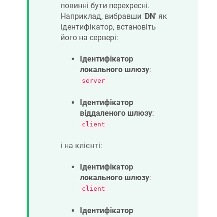
повинні бути перехресні.
Наприклад, вибравши '
DN
' як
ідентифікатор, встановіть
його на сервері:
Ідентифікатор
локального шлюзу
:
server
Ідентифікатор
віддаленого шлюзу
:
client
і на клієнті:
Ідентифікатор
локального шлюзу
:
client
Ідентифікатор