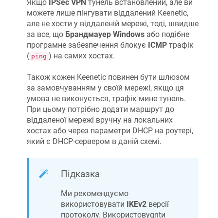
Якщо
IPSec VPN
тунель встановлений, але ви
можете лише пінгувати віддалений Keenetic,
але не хости у віддаленій мережі, тоді, швидше
за все, що
Брандмауер Windows
або подібне
програмне забезпечення блокує
ICMP
трафік
(
) на самих хостах.
ping
Також кожен Keenetic повинен бути шлюзом
за замовчуванням у своїй мережі, якщо ця
умова не виконується, трафік мине тунель.
При цьому потрібно додати маршрут до
віддаленої мережі вручну на локальних
хостах або через параметри DHCP на роутері,
який є DHCP-сервером в даній схемі.
Підказка
Ми рекомендуємо
використовувати
IKEv2
версії
протоколу. Використовуqntи