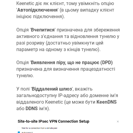
Keenetic діє як клієнт, тому увімкніть опцію
'
Автопідключення
' (в цьому випадку клієнт
ініціює підключення).
Опція '
Вчепитися
' призначена для збереження
активного з'єднання та відновлення тунелю у
разі розриву (достатньо увімкнути цей
параметр на одному з кінців тунелю).
Опція '
Виявлення піру, що не працює (DPD)
призначена для визначення працездатності
тунелю.
У полі '
Віддалений шлюз
', вкажіть
загальнодоступну IP-адресу або доменне ім'я
віддаленого Keenetic (це може бути
KeenDNS
або
DDNS
ім'я).