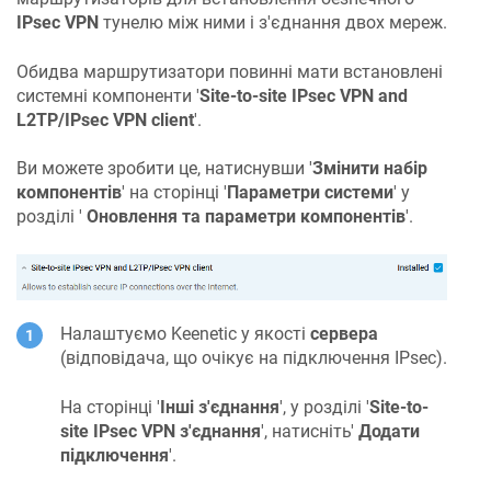
IPsec VPN
тунелю між ними і з'єднання двох мереж.
Обидва маршрутизатори повинні мати встановлені
системні компоненти '
Site-to-site IPsec VPN and
L2TP/IPsec VPN client
'.
Ви можете зробити це, натиснувши '
Змінити набір
компонентів
' на сторінці '
Параметри системи
' у
розділі '
Оновлення та параметри компонентів
'.
Налаштуємо Keenetic у якості
сервера
(відповідача, що очікує на підключення IPsec).
На сторінці '
Інші з'єднання
', у розділі '
Site-to-
site IPsec VPN з'єднання
', натисніть'
Додати
підключення
'.