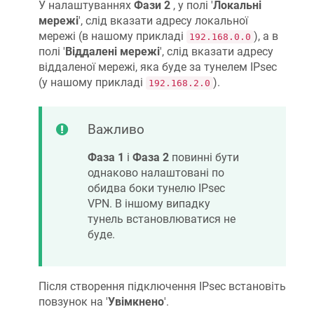
У налаштуваннях
Фази 2
, у полі '
Локальні
мережі
', слід вказати адресу локальної
мережі (в нашому прикладі
), а в
192.168.0.0
полі '
Віддалені мережі
', слід вказати адресу
віддаленої мережі, яка буде за тунелем IPsec
(у нашому прикладі
).
192.168.2.0
Важливо
Фаза 1
і
Фаза 2
повинні бути
однаково налаштовані по
обидва боки тунелю IPsec
VPN. В іншому випадку
тунель встановлюватися не
буде.
Після створення підключення IPsec встановіть
повзунок на '
Увімкнено
'.