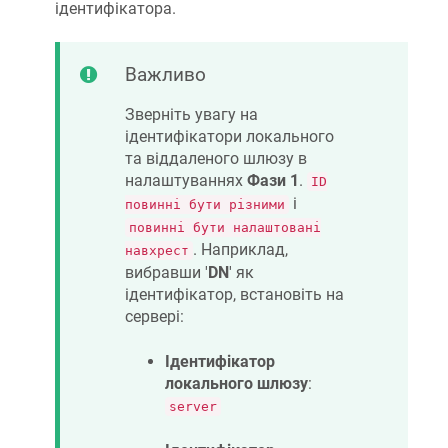
ідентифікатора.
Важливо
Зверніть увагу на
ідентифікатори локального
та віддаленого шлюзу в
налаштуваннях
Фази 1
.
ID
і
повинні бути різними
повинні бути налаштовані
. Наприклад,
навхрест
вибравши '
DN
' як
ідентифікатор, встановіть на
сервері:
Ідентифікатор
локального шлюзу
:
server