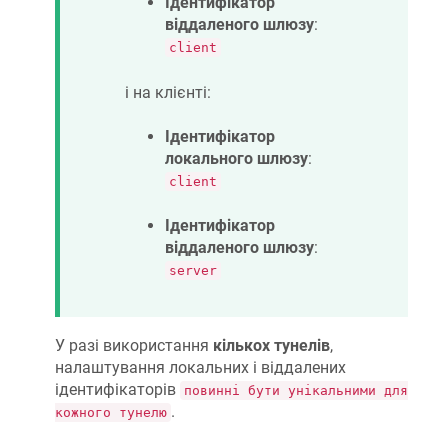
Ідентифікатор
віддаленого шлюзу
:
client
і на клієнті:
Ідентифікатор
локального шлюзу
:
client
Ідентифікатор
віддаленого шлюзу
:
server
У разі використання
кількох тунелів
,
налаштування локальних і віддалених
ідентифікаторів
повинні бути унікальними для
.
кожного тунелю