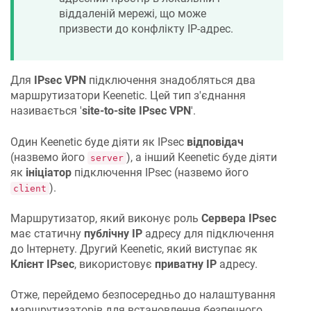
віддаленій мережі, що може
призвести до конфлікту IP-адрес.
Для
IPsec VPN
підключення знадобляться два
маршрутизатори Keenetic. Цей тип з'єднання
називається '
site-to-site IPsec VPN
'.
Один Keenetic буде діяти як IPsec
відповідач
(назвемо його
), а інший Keenetic буде діяти
server
як
ініціатор
підключення IPsec (назвемо його
).
client
Маршрутизатор, який виконує роль
Сервера IPsec
має статичну
публічну IP
адресу для підключення
до Інтернету. Другий Keenetic, який виступає як
Клієнт IPsec
, використовує
приватну IP
адресу.
Отже, перейдемо безпосередньо до налаштування
маршрутизаторів для встановлення безпечного