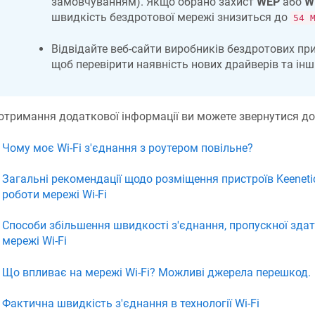
замовчуванням). Якщо обрано захист
WEP
або
W
швидкість бездротової мережі знизиться до
54 
Відвідайте веб-сайти виробників бездротових при
щоб перевірити наявність нових драйверів та інш
отримання додаткової інформації ви можете звернутися до
Чому моє Wi-Fi з'єднання з роутером повільне?
Загальні рекомендації щодо розміщення пристроїв Keenetic
роботи мережі Wi-Fi
Способи збільшення швидкості з'єднання, пропускної здатн
мережі Wi-Fi
Що впливає на мережі Wi-Fi? Можливі джерела перешкод.
Фактична швидкість з'єднання в технології Wi-Fi