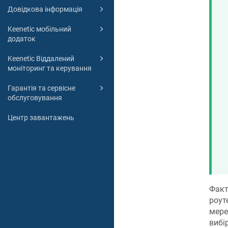
Довідкова інформація
Keenetic мобільний
додаток
Keenetic Віддалений
моніторинг та керування
Гарантія та сервісне
обслуговування
Центр завантажень
Факт
роут
мере
вибі