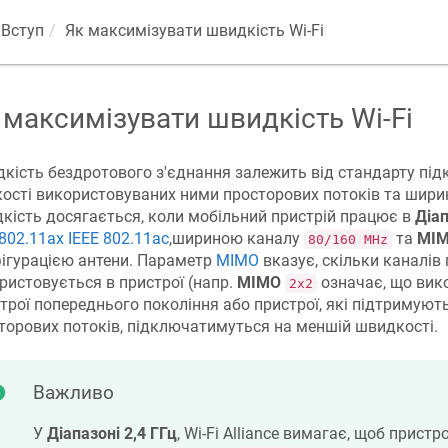
Вступ
Як максимізувати швидкість Wi-Fi
 максимізувати швидкість Wi-Fi
кість бездротового з'єднання залежить від стандарту під
кості використовуваних ними просторових потоків та шир
кість досягається, коли мобільний пристрій працює в
Діап
 802.11ax
IEEE 802.11ас
,шириною каналу
та
МІ
80/160 MHz
ігурацією антени. Параметр
МІМО
вказує, скільки каналів
ристовується в пристрої (напр.
МІМО
означає, що вик
2x2
трої попереднього покоління або пристрої, які підтримуют
торових потоків, підключатимуться на меншій швидкості.
Важливо
У
Діапазоні 2,4 ГГц
, Wi-Fi Alliance вимагає, щоб прист