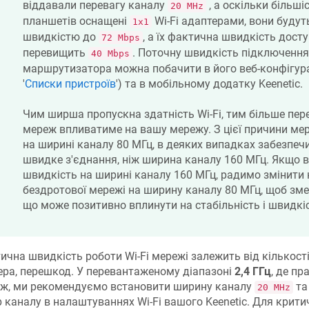
віддавали перевагу каналу
, а оскільки більші
20 MHz
планшетів оснащені
Wi-Fi адаптерами, вони будут
1x1
швидкістю до
, а їх фактична швидкість досту
72 Mbps
перевищить
. Поточну швидкість підключення
40 Mbps
маршрутизатора можна побачити в його веб-конфігурат
'
Списки пристроїв
') та в мобільному додатку Keenetic.
Чим ширша пропускна здатність Wi-Fi, тим більше пере
мереж впливатиме на вашу мережу. З цієї причини мер
на ширині каналу 80 МГц, в деяких випадках забезпечи
швидке з'єднання, ніж ширина каналу 160 МГц. Якщо 
швидкість на ширині каналу 160 МГц, радимо змінити
бездротової мережі на ширину каналу 80 МГц, щоб зм
що може позитивно вплинути на стабільність і швидкіст
ична швидкість роботи Wi-Fi мережі залежить від кількості 
ера, перешкод. У перевантаженому діапазоні
2,4 ГГц
, де пр
ж, ми рекомендуємо встановити ширину каналу
та
20 MHz
р каналу в налаштуваннях Wi-Fi вашого Keenetic. Для крити