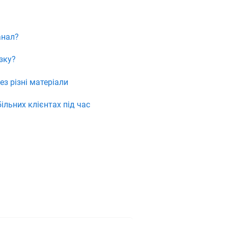
анал?
зку?
ез різні матеріали
льних клієнтах під час