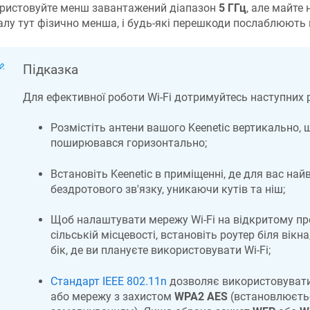
ристовуйте менш завантажений діапазон
5 ГГц
, але майте 
алу тут фізично менша, і будь-які перешкоди послаблюють 
Підказка
Для ефективної роботи Wi-Fi дотримуйтесь наступних 
Розмістіть антени вашого Keenetic вертикально, 
поширювався горизонтально;
Встановіть Keenetic в приміщенні, де для вас на
бездротового зв'язку, уникаючи кутів та ніш;
Щоб налаштувати мережу Wi-Fi на відкритому про
сільській місцевості, встановіть роутер біля вікн
бік, де ви плануєте використовувати Wi-Fi;
Cтандарт IEEE 802.11n
дозволяє використовувати
або мережу з захистом
WPA2 AES
(встановлюєть