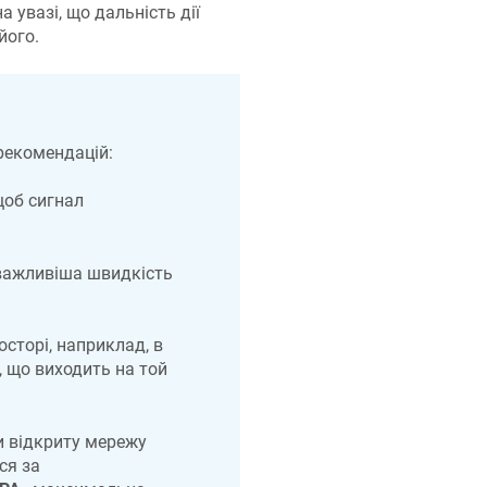
на увазі, що дальність дії
його.
рекомендацій:
щоб сигнал
йважливіша швидкість
сторі, наприклад, в
а, що виходить на той
 відкриту мережу
ся за