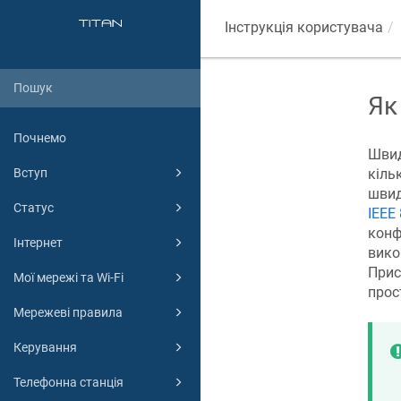
Інструкція користувача
Як
Почнемо
Швид
кіль
Вступ
швид
Статус
IEEE
конф
Інтернет
вико
Прис
Мої мережі та Wi-Fi
прос
Мережеві правила
Керування
Телефонна станція