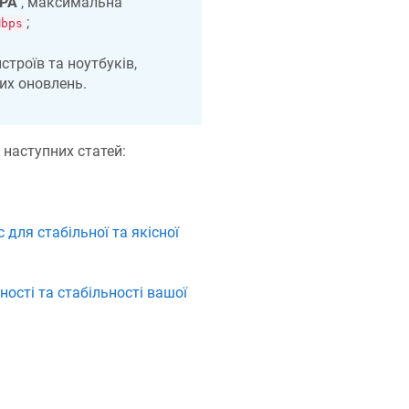
PA
, максимальна
;
Mbps
строїв та ноутбуків,
их оновлень.
 наступних статей:
 для стабільної та якісної
ості та стабільності вашої