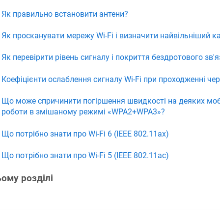
Як правильно встановити антени?
Як просканувати мережу Wi-Fi і визначити найвільніший к
Як перевірити рівень сигналу і покриття бездротового зв'я
Коефіцієнти ослаблення сигналу Wi-Fi при проходженні чер
Що може спричинити погіршення швидкості на деяких мобі
роботи в змішаному режимі «WPA2+WPA3»?
Що потрібно знати про Wi-Fi 6 (IEEE 802.11ax)
Що потрібно знати про Wi-Fi 5 (IEEE 802.11ac)
ьому розділі