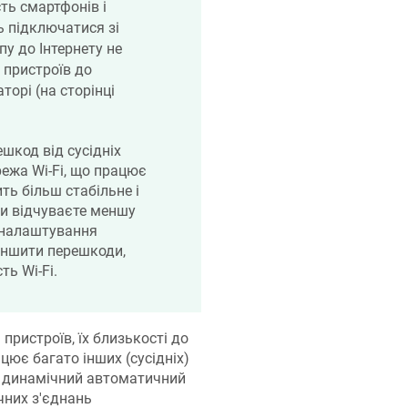
сть смартфонів і
ь підключатися зі
пу до Інтернету не
 пристроїв до
орі (на сторінці
шкод від сусідніх
ежа Wi-Fi, що працює
ть більш стабільне і
ви відчуваєте меншу
 налаштування
еншити перешкоди,
ь Wi-Fi.
пристроїв, їх близькості до
ацює багато інших (сусідніх)
 динамічний автоматичний
чних з'єднань