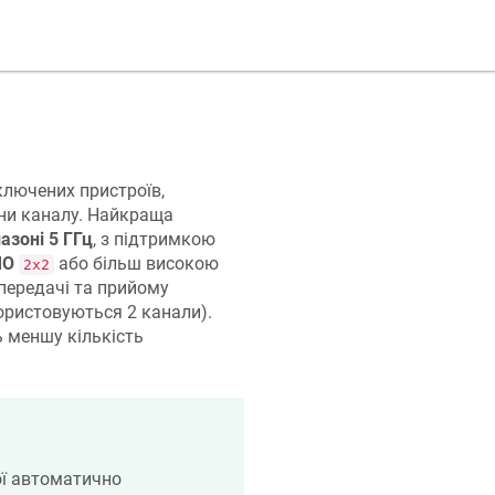
ключених пристроїв,
ини каналу. Найкраща
азоні 5 ГГц
, з підтримкою
МО
або більш високою
2x2
 передачі та прийому
ористовуються 2 канали).
ь меншу кількість
рої автоматично