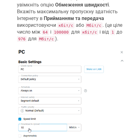
увімкніть опцію
Обмеження швидкості
.
Вкажіть максимальну пропускну здатність
Інтернету в
Прийманням та передача
використовуючи
або
. (це ціле
кбіт/с
Мбіт/с
число між
і
для
і від
до
64
100000
кбіт/с
1
для
).
976
Мбіт/с