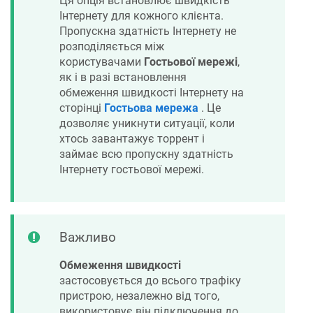
Ця опція встановлює швидкість
Інтернету для кожного клієнта.
Пропускна здатність Інтернету не
розподіляється між
користувачами
Гостьової мережі
,
як і в разі встановлення
обмеження швидкості Інтернету на
сторінці
Гостьова мережа
. Це
дозволяє уникнути ситуації, коли
хтось завантажує торрент і
займає всю пропускну здатність
Інтернету гостьової мережі.
Важливо
Обмеження швидкості
застосовується до всього трафіку
пристрою, незалежно від того,
використовує він підключення до