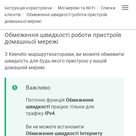
Інструкція користувача
Мої мережі та Wi-Fi
Списки
Toggl
navig
клієнтів
Обмеження швидкості роботи пристроїв
домашньої мережі
Обмеження швидкості роботи пристроїв
домашньої мережі
З
Keenetic
маршрутизаторами, ви можете обмежити
швидкість для будь-якого пристрою у вашій
домашній мережі.
Важливо
Поточно функція
Обмеження
швидкості
працює тільки для
трафіку
IPv4
.
Ви не можете встановити
Обмеження швидкості Інтернету