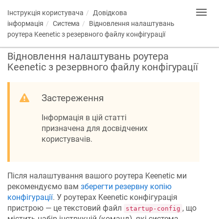
Інструкція користувача
Довідкова
Toggl
navig
інформація
Система
Відновлення налаштувань
роутера
Keenetic
з резервного файлу конфігурації
Відновлення налаштувань роутера
Keenetic
з резервного файлу конфігурації
Застереження
Інформація в цій статті
призначена для досвідчених
користувачів.
Після налаштування вашого роутера
Keenetic
ми
рекомендуємо вам
зберегти резервну копію
конфігурації
. У роутерах
Keenetic
конфігурація
пристрою — це текстовий файл
, що
startup-config
містить набір інструкцій (команд), які система