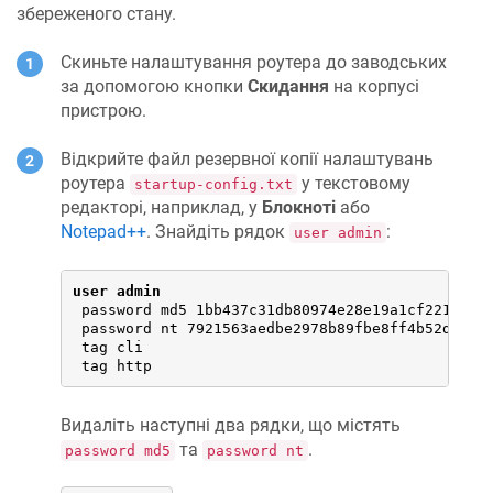
збереженого стану.
Скиньте налаштування роутера до заводських
за допомогою кнопки
Скидання
на корпусі
пристрою.
Відкрийте файл резервної копії налаштувань
роутера
у текстовому
startup-config.txt
редакторі, наприклад, у
Блокноті
або
Notepad++
. Знайдіть рядок
:
user admin
user admin
 password md5 1bb437c31db80974e28e19a1cf221500

 password nt 7921563aedbe2978b89fbe8ff4b52d93

 tag cli

 tag http
Видаліть наступні два рядки, що містять
та
.
password md5
password nt