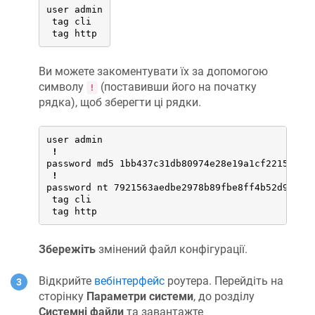
user admin

 tag cli

 tag http
Ви можете закоментувати їх за допомогою
символу
(поставивши його на початку
!
рядка), щоб зберегти ці рядки.
user admin

!
password md5 1bb437c31db80974e28e19a1cf221500

!
password nt 7921563aedbe2978b89fbe8ff4b52d93

 tag cli

 tag http
Збережіть
змінений файл конфігурації.
Відкрийте
вебінтерфейс
роутера. Перейдіть на
сторінку
Параметри системи
, до розділу
Системні файли
та завантажте