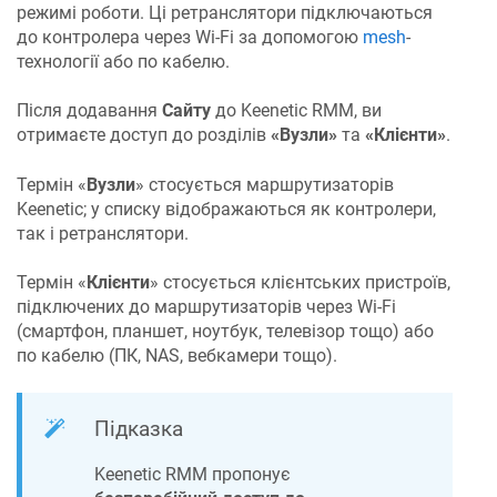
режимі роботи. Ці ретранслятори підключаються
до контролера через Wi-Fi за допомогою
mesh
-
технології або по кабелю.
Після додавання
Сайту
до
Keenetic RMM
, ви
отримаєте доступ до розділів
«Вузли»
та
«Клієнти»
.
Термін «
Вузли
» стосується маршрутизаторів
Keenetic; у списку відображаються як контролери,
так і ретранслятори.
Термін «
Клієнти
» стосується клієнтських пристроїв,
підключених до маршрутизаторів через Wi-Fi
(смартфон, планшет, ноутбук, телевізор тощо) або
по кабелю (ПК, NAS, вебкамери тощо).
Підказка
Keenetic RMM
пропонує