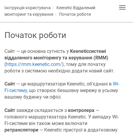
Інструкція користувача
Keenetic
Віддалений
Toggl
navig
моніторинг та керування
Початок роботи
Початок роботи
Сайт — це основна сутність у
Keenetic
системі
віддаленого моніторингу та керування (RMM)
(
https://rmm.keenetic.com/
), тому для початку
роботи з системою необхідно додати новий сайт.
Сайт
— це маршрутизатори Keenetic, об'єднані в
Wi-
Fi-систему
, що створює безшовну мережу в усьому
вашому будинку чи офісі.
Сайт
завжди складається з
контролера
—
головного маршрутизатора Keenetic. У випадку Wi-
Fi-системи він також може включати
ретранслятори
—
Keenetic
пристрої в додатковому