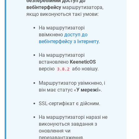
безперебійний доступ до
вебінтерфейсу
маршрутизатора,
якщо виконуються такі умови:
На маршрутизаторі
ввімкнено
доступ до
вебінтерфейсу з Інтернету
.
На маршрутизаторі
встановлено
KeeneticOS
версію
або новішу.
3.8.2
Маршрутизатор увімкнено, і
він має статус «
У мережі
».
SSL-сертифікат є дійсним.
На маршрутизаторі наразі не
виконуються завдання з
оновлення чи
перезавантаження.