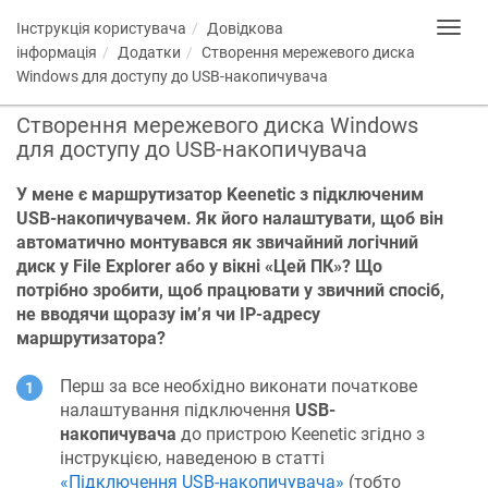
Інструкція користувача
Довідкова
Toggl
navig
інформація
Додатки
Створення мережевого диска
Windows для доступу до USB-накопичувача
Створення мережевого диска Windows
для доступу до USB-накопичувача
У мене є маршрутизатор
Keenetic
з підключеним
USB-накопичувачем. Як його налаштувати, щоб він
автоматично монтувався як звичайний логічний
диск у File Explorer або у вікні «Цей ПК»? Що
потрібно зробити, щоб працювати у звичний спосіб,
не вводячи щоразу ім’я чи IP-адресу
маршрутизатора?
Перш за все необхідно виконати початкове
налаштування підключення
USB-
накопичувача
до пристрою
Keenetic
згідно з
інструкцією, наведеною в статті
«Підключення USB-накопичувача»
(тобто