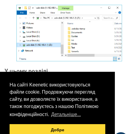
У цьому розділі
На сайті Keenetic використовуються
файли cookie. Продовжуючи перегляд
Would you like to provide
сайту, ви дозволяєте їх використання, а
feedback? Just click here to suggest
також погоджуєтесь з нашою Політикою
edits.
конфіденційності.
Детальніше...
Добре