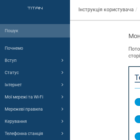
Інструкція користувача
Мон
Почнемо
Пото
сторі
Вступ
Статус
Інтернет
Мої мережі та Wi-Fi
Мережеві правила
Керування
Телефонна станція