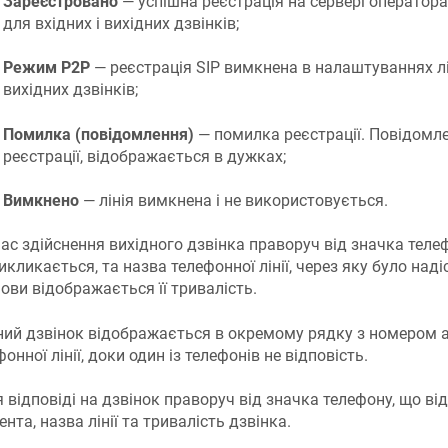
Зареєстровано
— успішна реєстрація на сервері оператора I
для вхідних і вихідних дзвінків;
Режим P2P
— реєстрація SIP вимкнена в налаштуваннях ліні
вихідних дзвінків;
Помилка (повідомлення)
— помилка реєстрації. Повідомле
реєстрації, відображається в дужках;
Вимкнено
— лінія вимкнена і не використовується.
час здійснення вихідного дзвінка праворуч від значка тел
икликається, та назва телефонної лінії, через яку було наді
ови відображається її тривалість.
ний дзвінок відображається в окремому рядку з номером 
онної лінії, доки один із телефонів не відповість.
я відповіді на дзвінок праворуч від значка телефону, що в
нта, назва лінії та тривалість дзвінка.