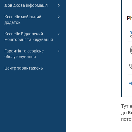
Довідкова інформація
Keenetic мобільний
додаток
Keenetic Віддалений
моніторинг та керування
Гарантія та сервісне
обслуговування
Центр завантажень
Тут 
до
K
пото