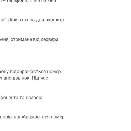
P-телефонії. Лінія готова
ї. Лінія готова для вхідних і
ння, отримане від сервера
ефону відображається номер,
слано дзвінок. Під час
абонента та назвою
ідповів, відображається номер