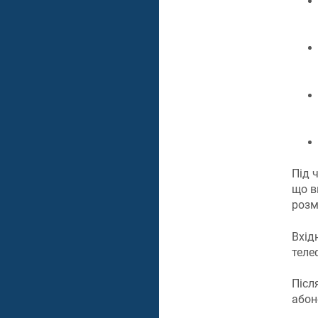
Під 
що в
розм
Вхід
телеф
Післ
абоне