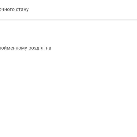
очного стану
нойменному розділі на