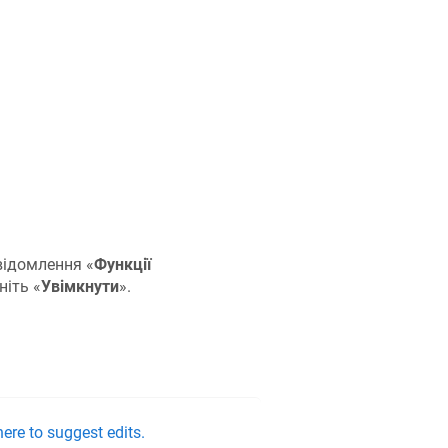
відомлення «
Функції
ніть «
Увімкнути
».
ere to suggest edits.