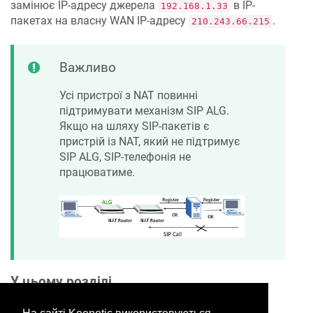
замінює IP-адресу джерела
в IP-
192.168.1.33
пакетах на власну WAN IP-адресу
.
210.243.66.215
Важливо
Усі пристрої з NAT повинні
підтримувати механізм SIP ALG.
Якщо на шляху SIP-пакетів є
пристрій із NAT, який не підтримує
SIP ALG, SIP-телефонія не
працюватиме.
У цьому розділі