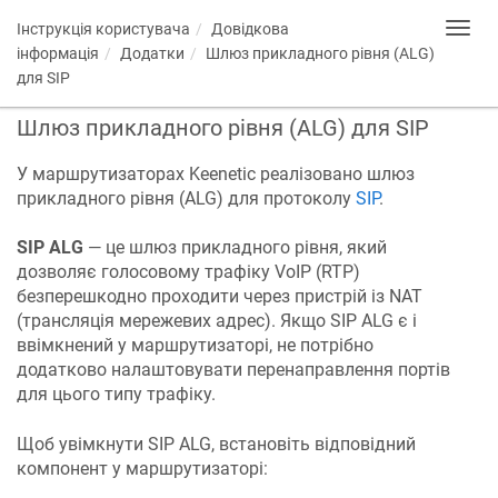
Інструкція користувача
Довідкова
Toggl
navig
інформація
Додатки
Шлюз прикладного рівня (ALG)
для SIP
Шлюз прикладного рівня (ALG) для SIP
У маршрутизаторах
Keenetic
реалізовано шлюз
прикладного рівня (ALG) для протоколу
SIP
.
SIP ALG
— це шлюз прикладного рівня, який
дозволяє голосовому трафіку VoIP (RTP)
безперешкодно проходити через пристрій із NAT
(трансляція мережевих адрес). Якщо SIP ALG є і
ввімкнений у маршрутизаторі, не потрібно
додатково налаштовувати перенаправлення портів
для цього типу трафіку.
Щоб увімкнути SIP ALG, встановіть відповідний
компонент у маршрутизаторі: