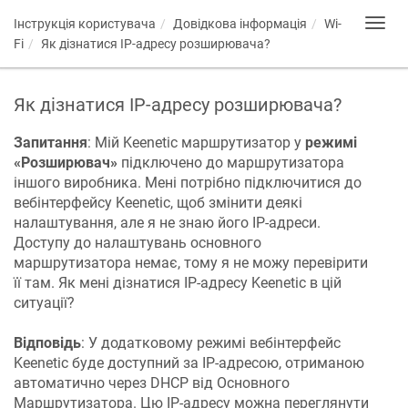
Інструкція користувача
Довідкова інформація
Wi-
Toggl
navig
Fi
Як дізнатися IP-адресу розширювача?
Як дізнатися IP-адресу розширювача?
Запитання
: Мій
Keenetic
маршрутизатор у
режимі
«Розширювач»
підключено до маршрутизатора
іншого виробника. Мені потрібно підключитися до
вебінтерфейсу
Keenetic
, щоб змінити деякі
налаштування, але я не знаю його IP-адреси.
Доступу до налаштувань основного
маршрутизатора немає, тому я не можу перевірити
її там. Як мені дізнатися IP-адресу
Keenetic
в цій
ситуації?
Відповідь
: У додатковому режимі вебінтерфейс
Keenetic
буде доступний за IP-адресою, отриманою
автоматично через DHCP від Основного
Маршрутизатора. Цю IP-адресу можна переглянути