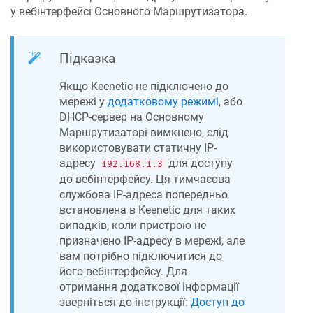
у вебінтерфейсі Основного Маршрутизатора.
Підказка
Якщо
Keenetic
не підключено до
мережі у
додатковому режимі
, або
DHCP-сервер на Основному
Маршрутизаторі вимкнено, слід
використовувати статичну IP-
адресу
для доступу
192.168.1.3
до вебінтерфейсу. Ця тимчасова
службова IP-адреса попередньо
встановлена в
Keenetic
для таких
випадків, коли пристрою не
призначено IP-адресу в мережі, але
вам потрібно підключитися до
його вебінтерфейсу. Для
отримання додаткової інформації
зверніться до інструкції:
Доступ до