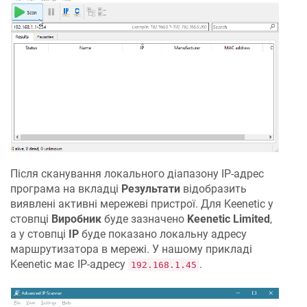
Після сканування локального діапазону IP-адрес
програма на вкладці
Результати
відобразить
виявлені активні мережеві пристрої. Для
Keenetic
у
стовпці
Виробник
буде зазначено
Keenetic
Limited
,
а у стовпці
IP
буде показано локальну адресу
маршрутизатора в мережі. У нашому прикладі
Keenetic
має IP-адресу
.
192.168.1.45