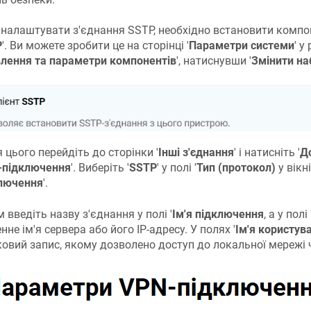
налаштувати з'єднання SSTP, необхідно встановити компон
P
'. Ви можете зробити це на сторінці '
Параметри системи
' у 
лення та параметри компонентів
', натиснувши '
Змінити на
я цього перейдіть до сторінки '
Інші з'єднання
' і натисніть '
Д
-підключення
'. Виберіть '
SSTP
' у полі '
Тип (протокол)
у вікні
лючення
'.
м введіть назву з'єднання у полі '
Ім'я підключення
, а у полі 
нне ім'я сервера або його IP-адресу. У полях '
Ім'я користув
ковий запис, якому дозволено доступ до локальної мережі 