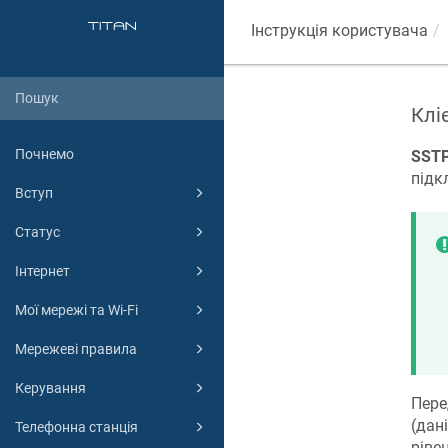
Інструкція користувача
Клі
Почнемо
SST
підк
Вступ
Статус
Інтернет
Мої мережі та Wi-Fi
Мережеві правила
Керування
Пере
(дан
Телефонна станція
ріве