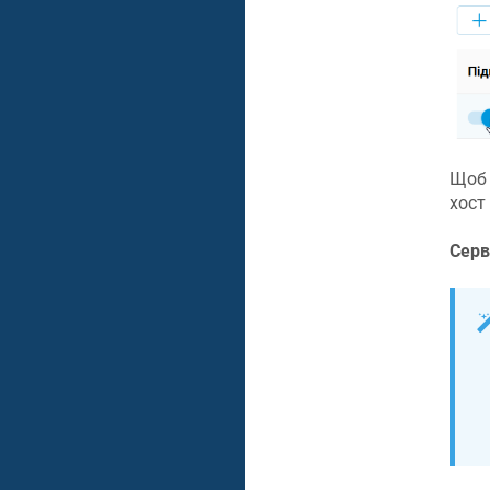
Щоб 
хост
Серв