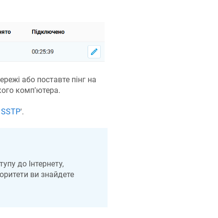
ережі або поставте пінг на
кого комп'ютера.
 SSTP
'.
упу до Інтернету,
оритети ви знайдете