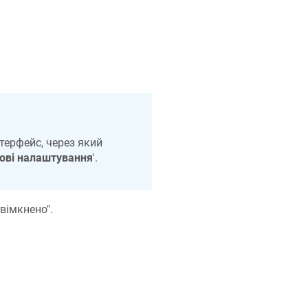
терфейс, через який
ові налаштування
'.
вімкнено".