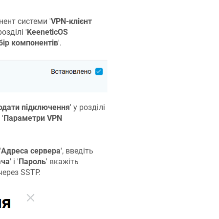
ент системи '
VPN-клієнт
розділі '
KeeneticOS
бір компонентів
'.
одати підключення
' у розділі
 '
Параметри VPN
'
Адреса сервера
', введіть
ача
' і '
Пароль
' вкажіть
через SSTP.