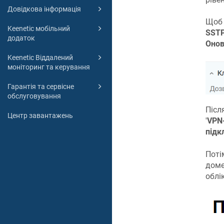
Довідкова інформація
Щоб 
Keenetic мобільний
SST
додаток
Онов
Keenetic Віддалений
моніторинг та керування
Гарантія та сервісне
обслуговування
Післ
Центр завантажень
'
VPN
підк
Поті
доме
облі