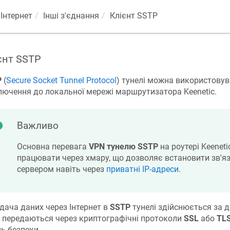
Інтернет
Інші з'єднання
Клієнт SSTP
єнт SSTP
P
(
Secure Socket Tunnel Protocol
) тунелі можна використовув
лючення до локальної мережі маршрутизатора Keenetic.
Важливо
Основна перевага
VPN тунелю SSTP
на роутері Keeneti
працювати через хмару, що дозволяє встановити зв'яз
сервером навіть через
приватні IP-адреси
.
дача даних через Інтернет в
SSTP
тунелі здійснюється за
і передаються через криптографічні протоколи
SSL
або
TL
нь безпеки.