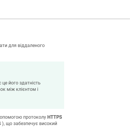
ати для віддаленого
c це його здатність
ок між клієнтом і
 допомогою протоколу
HTTPS
S
), що забезпечує високий