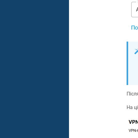
Післ
На ц