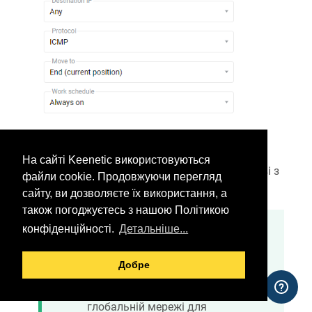
Таким чином, пінгування маршрутизатора
Keenetic
(через ICMP) і доступ до його
На сайті Keenetic використовуються
вебінтерфейсу (через HTTP) будуть можливі з
файли cookie. Продовжуючи перегляд
Інтернету тільки з певної IP-адреси.
сайту, ви дозволяєте їх використання, а
також погоджуєтесь з нашою Політикою
конфіденційності.
Детальніше...
Важливо
У веббраузері вам потрібно
Добре
використовувати публічну
WAN IP-адресу
Keenetic
у
глобальній мережі для