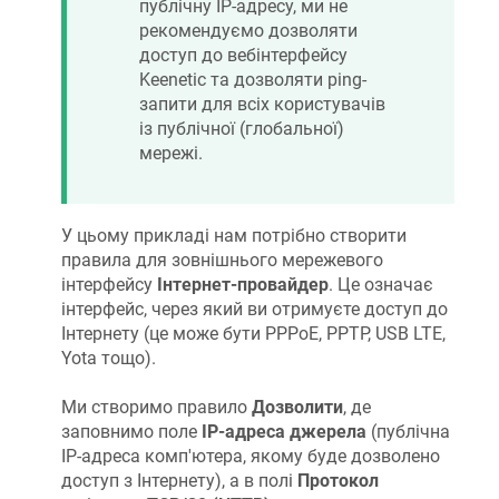
публічну IP-адресу, ми не
рекомендуємо дозволяти
доступ до вебінтерфейсу
Keenetic
та дозволяти ping-
запити для всіх користувачів
із публічної (глобальної)
мережі.
У цьому прикладі нам потрібно створити
правила для зовнішнього мережевого
інтерфейсу
Інтернет-провайдер
. Це означає
інтерфейс, через який ви отримуєте доступ до
Інтернету (це може бути PPPoE, PPTP, USB LTE,
Yota тощо).
Ми створимо правило
Дозволити
, де
заповнимо поле
IP-адреса джерела
(публічна
IP-адреса комп'ютера, якому буде дозволено
доступ з Інтернету), а в полі
Протокол