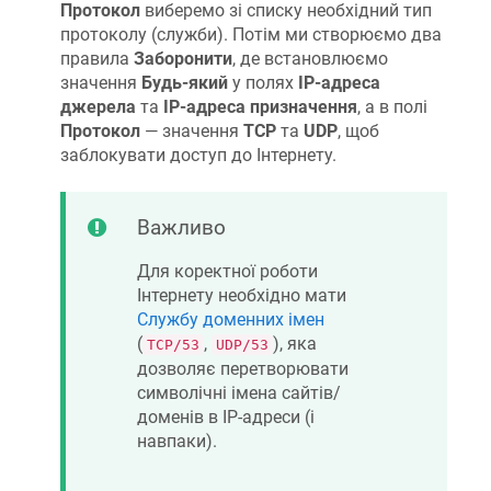
Протокол
виберемо зі списку необхідний тип
протоколу (служби). Потім ми створюємо два
правила
Заборонити
, де встановлюємо
значення
Будь-який
у полях
IP-адреса
джерела
та
IP-адреса призначення
, а в полі
Протокол
— значення
TCP
та
UDP
, щоб
заблокувати доступ до Інтернету.
Важливо
Для коректної роботи
Інтернету необхідно мати
Службу доменних імен
(
,
), яка
TCP/53
UDP/53
дозволяє перетворювати
символічні імена сайтів/
доменів в IP-адреси (і
навпаки).