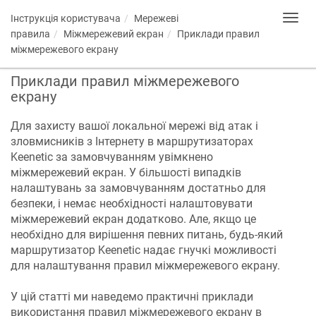
Інструкція користувача
Мережеві
Toggl
navig
правила
Міжмережевий екран
Приклади правил
міжмережевого екрану
Приклади правил міжмережевого
екрану
Для захисту вашої локальної мережі від атак і
зловмисників з Інтернету в маршрутизаторах
Keenetic
за замовчуванням увімкнено
міжмережевий екран. У більшості випадків
налаштувань за замовчуванням достатньо для
безпеки, і немає необхідності налаштовувати
міжмережевий екран додатково. Але, якщо це
необхідно для вирішення певних питань, будь-який
маршрутизатор
Keenetic
надає гнучкі можливості
для налаштування правил міжмережевого екрану.
У цій статті ми наведемо практичні приклади
використання правил міжмережевого екрану в