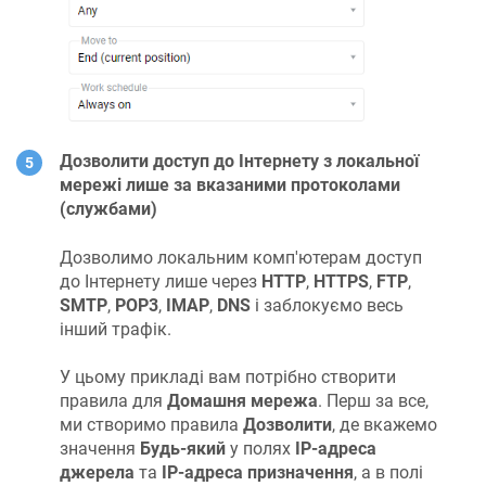
Дозволити доступ до Інтернету з локальної
мережі лише за вказаними протоколами
(службами)
Дозволимо локальним комп'ютерам доступ
до Інтернету лише через
HTTP
,
HTTPS
,
FTP
,
SMTP
,
POP3
,
IMAP
,
DNS
і заблокуємо весь
інший трафік.
У цьому прикладі вам потрібно створити
правила для
Домашня мережа
. Перш за все,
ми створимо правила
Дозволити
, де вкажемо
значення
Будь-який
у полях
IP-адреса
джерела
та
IP-адреса призначення
, а в полі