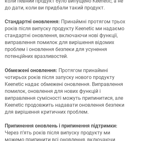
коли певний продукт було випущено Keenetic, а не
до дати, коли ви придбали такий продукт.
Стандартні оновлення:
Принаймні протягом трьох
років після випуску продукту Keenetic ми надаємо
стандартні оновлення, включаючи нові функції,
виправлення помилок для вирішення відомих
проблем і оновлення безпеки для усунення
потенційних вразливостей.
Обмежені оновлення:
Протягом принаймні
чотирьох років після запуску нового продукту
Keenetic надає обмежені оновлення. Виправлення
помилок, оновлення для нових функцій і
виправлення сумісності можуть припинитися, але
Keenetic продовжить надавати оновлення безпеки
для вирішення критичних проблем.
Припинення оновлень і припинення підтримки:
Через п’ять років після випуску продукту ми
можемо припинити всі оновлення, включаючи