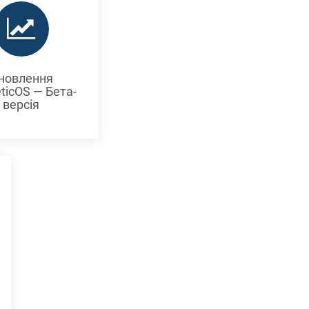
новлення
ticOS — Бета-
версія