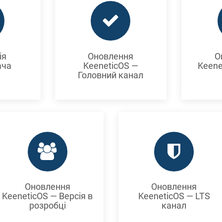
ія
Оновлення
О
ача
KeeneticOS —
Keene
Головний канал
Оновлення
Оновлення
KeeneticOS — Версія в
KeeneticOS — LTS
розробці
канал